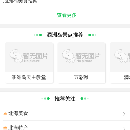
涠洲岛美食指南
叮咚，红色火山岩好象刚刚喷发过……位于盛堂村的法国天主教
堂，更是在19世纪末就落户岛上，材料全部取于岛上的珊瑚、岩
查看更多
石，历经百年岁月，依然坚固如初。四百多年前，明代著名戏剧家
汤显祖游览该岛，写下“日射涠洲廓，风斜别岛洋”的诗句。
涠洲岛景点推荐
猪仔岭
猪仔岭位于涠洲岛月牙形海湾的中心部位，与岛相离100米，有乱
石堆成的小路通往其上，在涨潮时，这条路会被海水淹没。这座耸
翠的小岛酷肖一头匍匐着的肥猪，小小的双眼、短短的耳朵、高高
的前额，身躯丰盈，膘悍粗犷，唯妙唯肖，叫猪仔岭。
天主教堂
涠洲岛天主教堂
五彩滩
滴
涠洲岛天主教堂是法国文艺复兴时期哥特式建筑，整个建筑群由教
堂、男女 修道院、医院、神父楼、育婴室等组成。当时还没有钢筋
推荐关注
水泥，建筑材料全取自岛上的珊瑚、岩石、石灰拌海石花及竹木建
造。一百多年来，涠洲岛天主教堂虽经历了多少风雨的冲刷，仍保
北海美食
存完好。
法国哥特式的天主教堂颇具特色，它高13.5米，长56米、宽17米，
北海特产