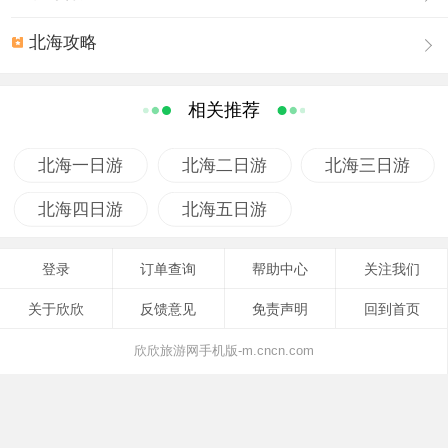
全用岩石、珊瑚粒及竹木瓦建造，建筑面积为1500平方米，教堂内
可容纳教徒1500人。涠洲岛天主教堂始建于清代同治年间（公元
北海攻略
1861──1880年）历经20年才建成。据说此教堂为当时全国四大教
堂之一。涠洲天主教堂由钟楼、修道院学堂、医院、育婴堂所组
相关推荐
成。由于“文革”的扫“四旧”，除教堂和钟楼外，其余都已荡然无存
了。迄今仍可供教徒们在教堂内弥撒祈祷和供后人观瞻。现有信徒
北海一日游
北海二日游
北海三日游
2000多人，每逢星期日，便有信秆到此做礼拜，热闹非凡。
火山口地质公园
北海四日游
北海五日游
火山口意即火山喷发时的口子，在涠洲岛的西南边，在“鳄鱼”山脚
下，因壮观的火山熔岩而出名，是涠洲岛上最主要的景区，2010年
登录
订单查询
帮助中心
关注我们
1月13日，顺利通过了国家旅游局专家评审组审核评定，被国家旅
关于欣欣
反馈意见
免责声明
回到首页
游局评为国家4A级旅游景区。这里的火山岩石千姿百态，各种形状
都有，奇妙极了，让人不得不感叹大自然的妙笔生花。
欣欣旅游网手机版-m.cncn.com
火山口确实很美，岩层一层一层的，像关于火山喷发的科普书一
样，在说着涠洲岛久远的故事。
有风的时候，一浪涌着一浪，扑到岸边的岩石上腾起高高的白花，