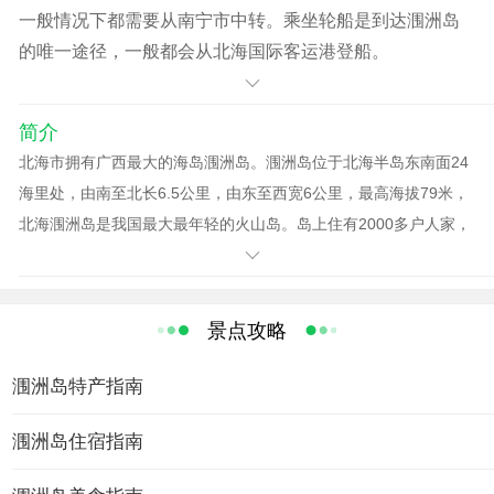
一般情况下都需要从南宁市中转。乘坐轮船是到达涠洲岛
的唯一途径，一般都会从北海国际客运港登船。
简介
北海市拥有广西最大的海岛涠洲岛。涠洲岛位于北海半岛东南面24
海里处，由南至北长6.5公里，由东至西宽6公里，最高海拔79米，
北海涠洲岛是我国最大最年轻的火山岛。岛上住有2000多户人家，
16000多人口， 85％以上都是客家人，岛上不但气候宜人，资源丰
富，风光秀丽，景色迷人，四季如春，气候温暖湿润，富含负氧离
子的空气清新宜人，具备世界旅游界向注的“三S （海水sea 、阳光
景点攻略
sun、沙滩sand的旅游资源十分丰富的岛屿；故素有“大蓬莱”仙岛之
称。
涠洲岛特产指南
在高空鸟瞰，面积为25平方公里的涠洲岛犹如一枚翡翠漂浮于湛蓝
的大海中。踏上这座火山岛，撞入眼帘的是奇特的海蚀海积地貌与
涠洲岛住宿指南
火山熔岩景观――猪仔岭憨态可掬，鳄鱼石栩栩如生，滴水岩泉水