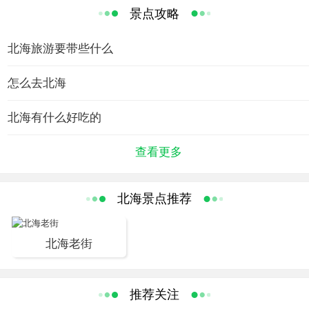
洋并存的市区建筑，环境优美的住宅小区，别具风格的绿化广场，
景点攻略
大自然优厚的馈赠为这里钩画了一幅美丽的画卷。城市居民淳朴友
好，珠乡文化、客家文化、蛋家文化形成了鲜明的地方文化风貌。
北海旅游要带些什么
北海地处亚热带，阳光充沛，雨量充足，植被丰茂。全年花繁叶
绿，四季瓜果飘香。自然环境得到很好的保护，大陆和海岛沿岸有
怎么去北海
众多天然优良海滩，海水温净碧透，浪软如毯，自净力强。水质为
北海有什么好吃的
国家一级标准。北海空气的清新可谓全国之最，在全国各城市中居
优级领先地位。是中国可适宜居住城市的“三海一门”（即珠海、北
查看更多
海、威海、厦门）中的一海。可称得上是免费的氧吧。
北海拥有北海银滩国家旅游度假区和涠洲岛、星岛湖两个省级旅游
北海景点推荐
度假区、观涛岭国家森林公园、山口国家红树林自然保护区、美人
鱼国家自然保护区、白龙珍珠城遗址、合浦汉代墓葬保护区、大士
阁、东坡亭、欧美领事馆旧址等一大批景点，集“海、滩、岛、湖、
北海老街
林、山、古迹、人文”于一体。北海银滩被国家列为中国五个最美度
假胜地之一。广西则以“北有桂林山水，南有北海银滩”而自豪。
推荐关注
北海印象