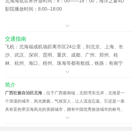
北海海底世界开放时间：8：00——18：00，海洋之窗4D
影院播放时间：8:00--18:00
交通指南
飞机：北海福成机场距离市区24公里，到北京、上海、长
沙、武汉、深圳、昆明、重庆、成都、广州、郑州、桂
林、杭州、海口、梧州、珠海等都有航线，铁路：有南宁
到北海往返专列，公路：北海共有4个汽车站，汽车总站最
大最规范，二运和客运中心有少量车，西区客运服务站多
简介
走广东北海市。，火车：北海铁路只开通北海—南宁的往
广西壮族自治区北海
，位于广西最南端，北部湾东北岸，北海是一
返列车，一般到北海选择列车的话，都是先乘火车到南
个浪漫的城市，风光旖旎，气候宜人，让人流连忘返。它还是一座
宁，再转车到北海。目前南宁已开通直达北海的快速列
具有亚热带滨海风光的美丽城市，拥有中国优秀旅游城市的称号。
车，行程约三小时，南宁直达北海的快速列车，发车时间
北海是中国南部海滨的一座美丽的花园城市，道路宽阔笔直，绿树
在早上九点和下午两点左右。
成荫，碧蓝的大海，明媚的阳光，沙白水净的海滩，中西合壁、华