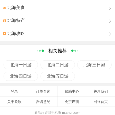
海上丝绸之路
北海美食
“海上丝绸之路”是古代中国与外国交通贸易和文化交往的海上通
道。关于这条海上贸易线路的起点一直争议不断。史书记载，2000
北海特产
多年前的汉代，就有由“黄门”宦官和译长率领、私商应募参与的“官
方”船队，从北部湾北海市现辖下的合浦等地出发，沿中南半岛海
北海攻略
岸，经南洋抵达印度洋，进入中亚。北海在遥远的两汉时代就成为
中国对外开放的前沿地带，成为传播中华文明和中外经济文化交流
相关推荐
的重要门户。作为最早的“海上丝绸之路”始发港，在北海市合浦县
城廉州镇周边，至今仍保存着近万座汉墓。随着历史变迁，“海上丝
北海一日游
北海二日游
北海三日游
绸之路”始发港逐渐东移，广州、泉州、宁波等地因为大量贸易活动
的史料发现及城市发展规模，成为“海丝”始发港的当然“代表”。
北海四日游
北海五日游
2011年，北海加入了“海上丝绸之路”世界遗产申报城市的行列，与
广州、漳州、泉州、宁波、扬州、蓬莱等6城市建立了中国“海上丝
登录
订单查询
帮助中心
关注我们
绸之路”7城市文化遗产研究、保护、利用和联合申遗工作联席会议
关于欣欣
反馈意见
免责声明
回到首页
机制。
涠洲风情
欣欣旅游网手机版-m.cncn.com