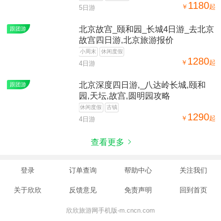
1180
￥
起
5日游
北京故宫_颐和园_长城4日游_去北京
跟团游
故宫四日游,北京旅游报价
小周末
休闲度假
1280
￥
起
4日游
北京深度四日游,_八达岭长城,颐和
跟团游
园,天坛,故宫,圆明园攻略
休闲度假
古镇
1290
￥
起
4日游
查看更多
登录
订单查询
帮助中心
关注我们
关于欣欣
反馈意见
免责声明
回到首页
欣欣旅游网手机版-m.cncn.com