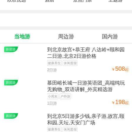
当地游
周边游
国内游
到北京故宫+恭王府 八达岭+颐和园
跟团游
二日游,北京2日游价格
健康养生
休闲度假
508
￥
起
2日游
慕田峪长城一日游英语团_高端纯玩
跟团游
无购物_双语讲解_外宾精选游
小周末
户外游
198
￥
起
1日游
到北京5日游多少钱,亲子游,故宫,颐
跟团游
和园,天坛,天安门广场
健康养生
休闲度假