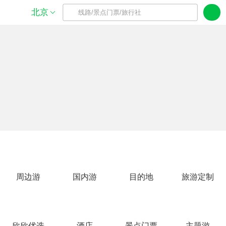
北京
线路/景点门票/旅行社
周边游
国内游
目的地
旅游定制
欣欣优选
酒店
景点门票
主题游