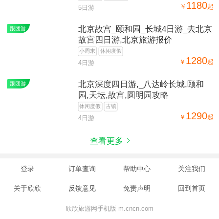
198
￥
起
1日游
到北京5日游多少钱,亲子游,故宫,颐
跟团游
和园,天坛,天安门广场
健康养生
休闲度假
1180
￥
起
5日游
北京故宫_颐和园_长城4日游_去北京
跟团游
故宫四日游,北京旅游报价
小周末
休闲度假
1280
￥
起
4日游
北京深度四日游,_八达岭长城,颐和
跟团游
园,天坛,故宫,圆明园攻略
休闲度假
古镇
1290
￥
起
4日游
查看更多