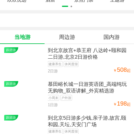
当地游
周边游
国内游
到北京故宫+恭王府 八达岭+颐和园
跟团游
二日游,北京2日游价格
健康养生
休闲度假
508
￥
起
2日游
慕田峪长城一日游英语团_高端纯玩
跟团游
无购物_双语讲解_外宾精选游
小周末
户外游