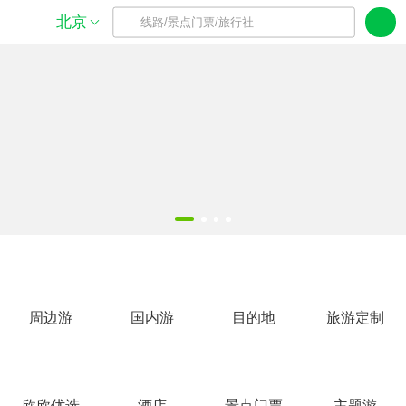
北京
线路/景点门票/旅行社
周边游
国内游
目的地
旅游定制
欣欣优选
酒店
景点门票
主题游