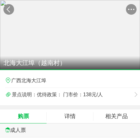
北海大江埠（越南村）
广西北海大江埠
景点说明：优待政策： 门市价：138元/人
欣欣优惠价：70元/人
购票
详情
相关产品
散客：10人以下70元/人，团队10人以上60元/人
成人票
；预订限制：请提前3小时联系网站客服，说明退票原因，进行退票：0779-6661122；温馨提示：请提前1天联系网站客服预定：0779-6661122 ；